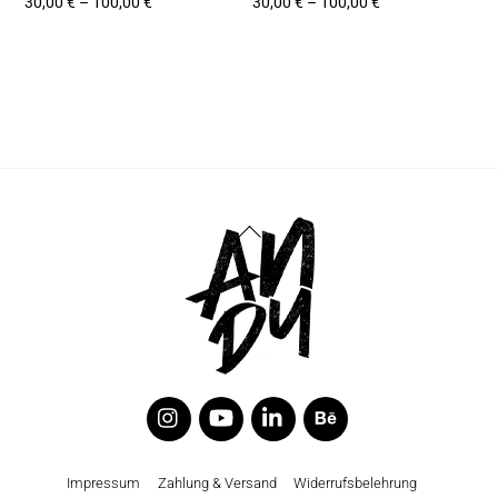
30,00
€
–
100,00
€
30,00
€
–
100,00
€
Back
To
Top
Twitter
YouTube
Linkedin
Behance
Impressum
Zahlung & Versand
Widerrufsbelehrung