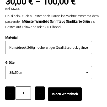
30,00
€
–
100,00
€
inkl. MwSt.
Hol dir ein Stück Münster nach Hause ins Wohnzimmer mit dem
passenden
Münster Wandbild Schriftzug Stadtkarte Grün
als
Poster, auf Leinwand oder Alu-Dibond.
Material
Größe
Münster
−
+
In den Warenkorb
Wandbild
Schriftzug
Stadtkarte