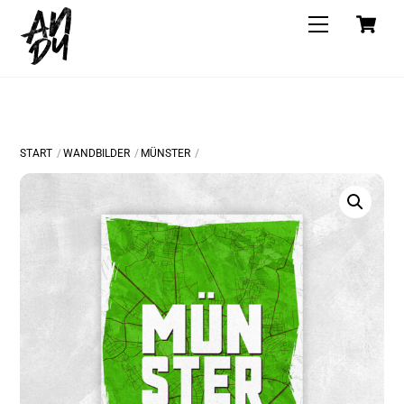
Skip
C
Menu
to
content
START
WANDBILDER
MÜNSTER