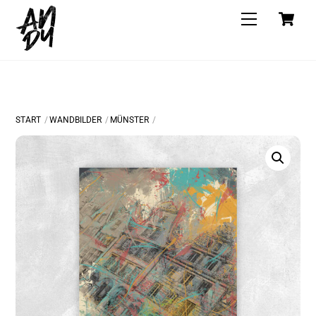
Skip
C
Menu
to
content
START
WANDBILDER
MÜNSTER