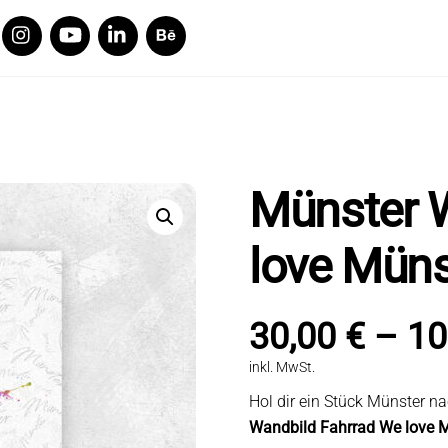
Cart
Twitter
YouTube
Linkedin
Behance
Münster 
love Müns
30,00
€
–
10
inkl. MwSt.
Hol dir ein Stück Münster
Wandbild Fahrrad We love 