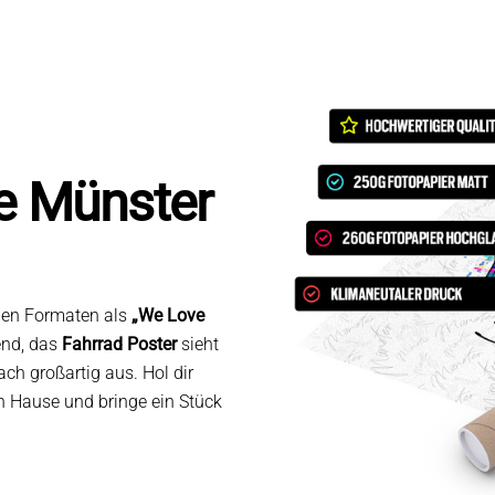
e Münster
enen Formaten als
„We Love
end, das
Fahrrad Poster
sieht
ch großartig aus. Hol dir
 Hause und bringe ein Stück