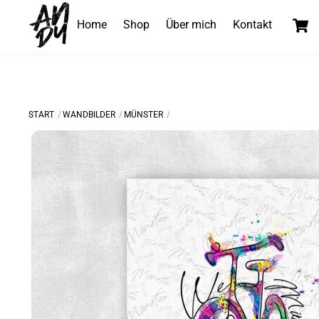
Skip
Home
Shop
Über mich
Kontakt
to
content
START
WANDBILDER
MÜNSTER