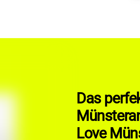
Das perfe
Münsteran
Love Müns