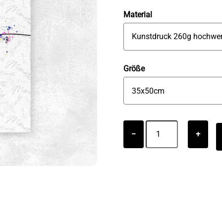
Material
Größe
Münster
−
+
Wandbild
Fahrrad
We
love
Münster
Menge