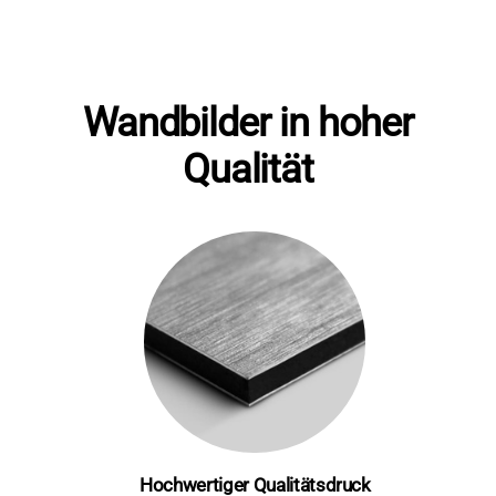
"Auf
Kohle
geboren"
Gelb
Wandbilder in hoher
Menge
Qualität
Hochwertiger Qualitätsdruck