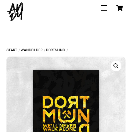
Skip
C
Menu
to
content
START
WANDBILDER
DORTMUND