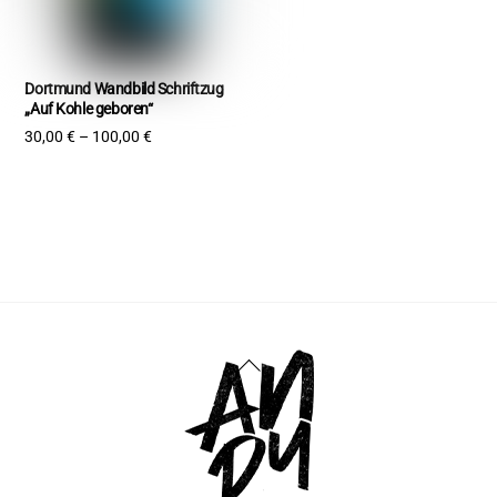
Dortmund Wandbild Schriftzug
„Auf Kohle geboren“
30,00
€
–
100,00
€
Back
To
Top