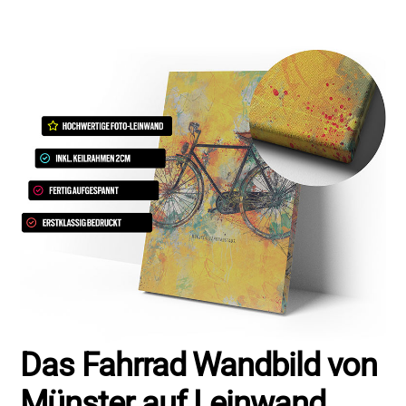
Skip
to
content
Das Fahrrad Wandbild von
Münster auf Leinwand