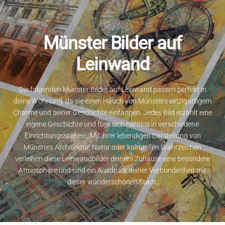
Skip
to
content
Münster Bilder auf
Leinwand
Die folgenden Münster Bilder auf Leinwand passen perfekt in
deine Wohnung, da sie einen Hauch von Münsters einzigartigem
Charme und seiner Geschichte einfangen. Jedes Bild erzählt eine
eigene Geschichte und fügt sich nahtlos in verschiedene
Einrichtungsstile ein. Mit ihrer lebendigen Darstellung von
Münsters Architektur, Natur oder kulturellen Wahrzeichen
verleihen diese Leinwandbilder deinem Zuhause eine besondere
Atmosphäre und sind ein Ausdruck deiner Verbundenheit mit
dieser wunderschönen Stadt.